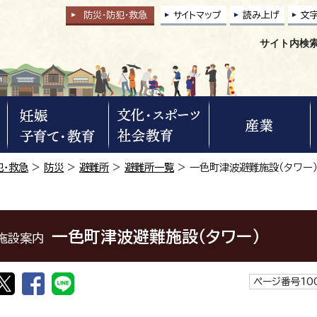
防災・防犯
・
救急
サイトマップ
読み上げ
文
サイト内検
犯・救急
>
防災
>
避難所
>
避難所一覧
> 一色町津波避難施設（タワー
一色町津波避難施設（タワー）
施設案内
ページ番号100