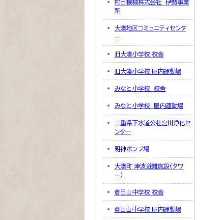
村田機械株式会社 伊勢事業
所
大湊地区コミュニティセンタ
ー
旧大湊小学校 校舎
旧大湊小学校 屋内運動場
みなと小学校 校舎
みなと小学校 屋内運動場
三重県下水道公社宮川浄化セ
ンター
明神ポンプ場
大湊町 津波避難施設（タワ
ー）
倉田山中学校 校舎
倉田山中学校 屋内運動場