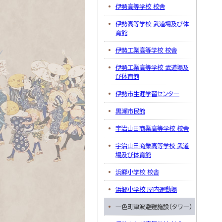
伊勢高等学校 校舎
伊勢高等学校 武道場及び体
育館
伊勢工業高等学校 校舎
伊勢工業高等学校 武道場及
び体育館
伊勢市生涯学習センター
黒瀬市民館
宇治山田商業高等学校 校舎
宇治山田商業高等学校 武道
場及び体育館
浜郷小学校 校舎
浜郷小学校 屋内運動場
一色町津波避難施設（タワー）