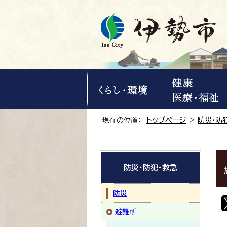
現在の位置：
トップページ
>
防災・防
防災・防犯・救急
防災
避難所