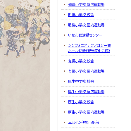
修道小学校 屋内運動場
明倫小学校 校舎
明倫小学校 屋内運動場
いせ市民活動センター
シンフォニアテクノロジー響
ホール伊勢（観光文化会館）
有緝小学校 校舎
有緝小学校 屋内運動場
厚生中学校 校舎
厚生中学校 屋内運動場
厚生小学校 校舎
厚生小学校 屋内運動場
三交イン伊勢市駅前