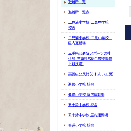
避難所一覧
避難所一覧表
二見浦小学校・二見中学校
校舎
二見浦小学校・二見中学校
屋内運動場
三重県交通G スポーツの社
伊勢（三重県営総合競技場陸
上競技場）
高麗広公民館（ふれあい工房）
進修小学校 校舎
進修小学校 屋内運動場
五十鈴中学校 校舎
五十鈴中学校 屋内運動場
修道小学校 校舎