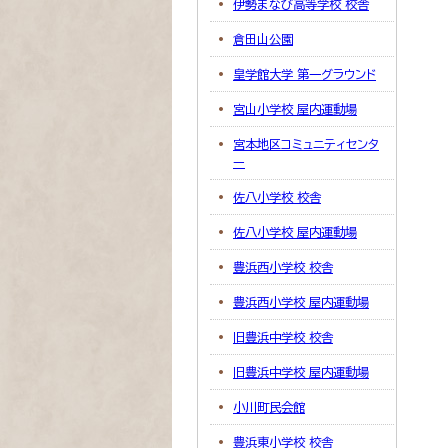
伊勢まなび高等学校 校舎
倉田山公園
皇学館大学 第一グラウンド
宮山小学校 屋内運動場
宮本地区コミュニティセンタ
ー
佐八小学校 校舎
佐八小学校 屋内運動場
豊浜西小学校 校舎
豊浜西小学校 屋内運動場
旧豊浜中学校 校舎
旧豊浜中学校 屋内運動場
小川町民会館
豊浜東小学校 校舎