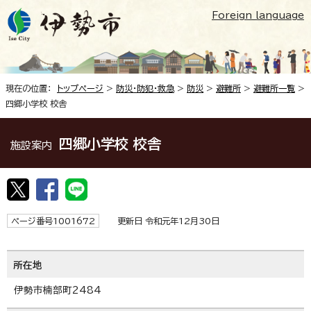
Foreign language
現在の位置：
トップページ
>
防災・防犯・救急
>
防災
>
避難所
>
避難所一覧
>
四郷小学校 校舎
四郷小学校 校舎
施設案内
ページ番号1001672
更新日 令和元年12月30日
所在地
伊勢市楠部町2484