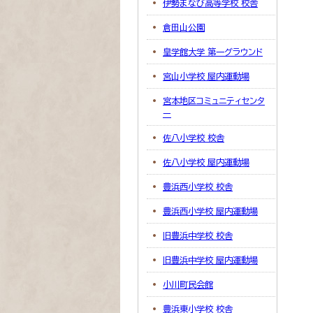
伊勢まなび高等学校 校舎
倉田山公園
皇学館大学 第一グラウンド
宮山小学校 屋内運動場
宮本地区コミュニティセンタ
ー
佐八小学校 校舎
佐八小学校 屋内運動場
豊浜西小学校 校舎
豊浜西小学校 屋内運動場
旧豊浜中学校 校舎
旧豊浜中学校 屋内運動場
小川町民会館
豊浜東小学校 校舎