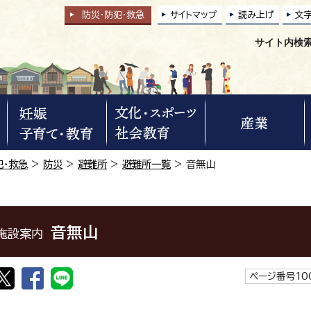
防災・防犯
・
救急
サイトマップ
読み上げ
文
サイト内検
犯・救急
>
防災
>
避難所
>
避難所一覧
> 音無山
音無山
施設案内
ページ番号100