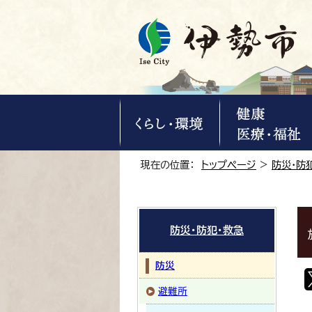
現在の位置：
トップページ
>
防災・防
防災・防犯・救急
防災
避難所