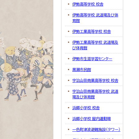
伊勢高等学校 校舎
伊勢高等学校 武道場及び体
育館
伊勢工業高等学校 校舎
伊勢工業高等学校 武道場及
び体育館
伊勢市生涯学習センター
黒瀬市民館
宇治山田商業高等学校 校舎
宇治山田商業高等学校 武道
場及び体育館
浜郷小学校 校舎
浜郷小学校 屋内運動場
一色町津波避難施設（タワー）