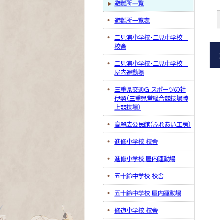
避難所一覧
避難所一覧表
二見浦小学校・二見中学校
校舎
二見浦小学校・二見中学校
屋内運動場
三重県交通G スポーツの社
伊勢（三重県営総合競技場陸
上競技場）
高麗広公民館（ふれあい工房）
進修小学校 校舎
進修小学校 屋内運動場
五十鈴中学校 校舎
五十鈴中学校 屋内運動場
修道小学校 校舎