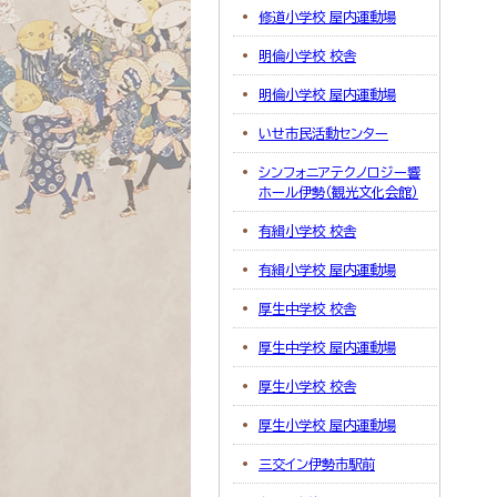
修道小学校 屋内運動場
明倫小学校 校舎
明倫小学校 屋内運動場
いせ市民活動センター
シンフォニアテクノロジー響
ホール伊勢（観光文化会館）
有緝小学校 校舎
有緝小学校 屋内運動場
厚生中学校 校舎
厚生中学校 屋内運動場
厚生小学校 校舎
厚生小学校 屋内運動場
三交イン伊勢市駅前