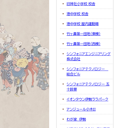
旧神社小学校 校舎
港中学校 校舎
港中学校 屋内運動場
竹ヶ鼻第一団地（東棟）
竹ヶ鼻第一団地（西棟）
シンフォニアエンジニアリング
株式会社
シンフォニアテクノロジー
総合ビル
シンフォニアテクノロジー 五
十鈴寮
イオンタウン伊勢ララパーク
アンジュール小木II
わが家 伊勢