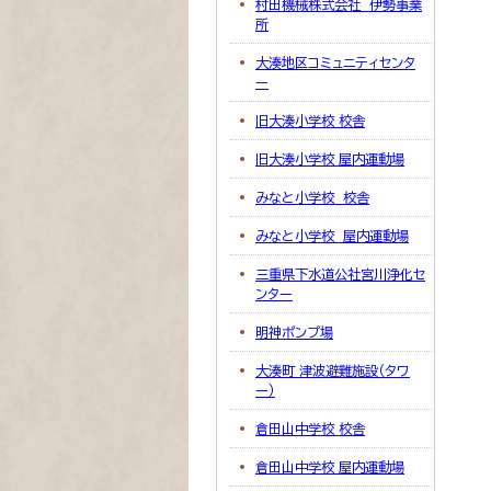
村田機械株式会社 伊勢事業
所
大湊地区コミュニティセンタ
ー
旧大湊小学校 校舎
旧大湊小学校 屋内運動場
みなと小学校 校舎
みなと小学校 屋内運動場
三重県下水道公社宮川浄化セ
ンター
明神ポンプ場
大湊町 津波避難施設（タワ
ー）
倉田山中学校 校舎
倉田山中学校 屋内運動場