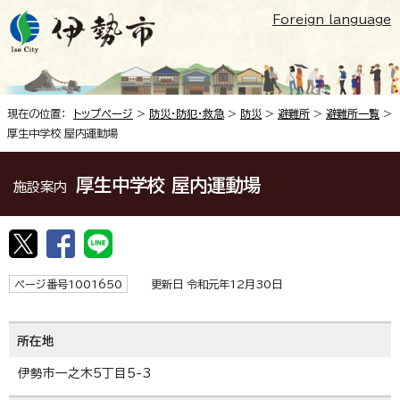
Foreign language
現在の位置：
トップページ
>
防災・防犯・救急
>
防災
>
避難所
>
避難所一覧
>
厚生中学校 屋内運動場
厚生中学校 屋内運動場
施設案内
ページ番号1001650
更新日 令和元年12月30日
所在地
伊勢市一之木5丁目5-3