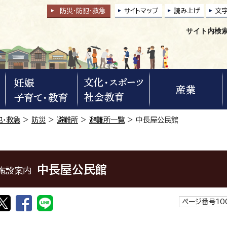
防災・防犯
・
救急
サイトマップ
読み上げ
文
サイト内検
犯・救急
>
防災
>
避難所
>
避難所一覧
> 中長屋公民館
中長屋公民館
施設案内
ページ番号100