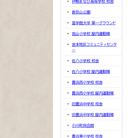
伊勢まなび高等学校 校舎
倉田山公園
皇学館大学 第一グラウンド
宮山小学校 屋内運動場
宮本地区コミュニティセンタ
ー
佐八小学校 校舎
佐八小学校 屋内運動場
豊浜西小学校 校舎
豊浜西小学校 屋内運動場
旧豊浜中学校 校舎
旧豊浜中学校 屋内運動場
小川町民会館
豊浜東小学校 校舎