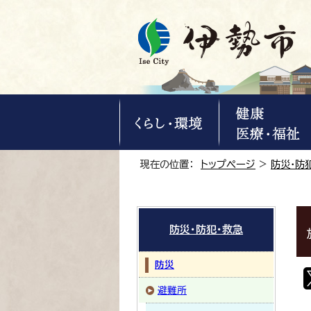
現在の位置：
トップページ
>
防災・防
防災・防犯・救急
防災
避難所