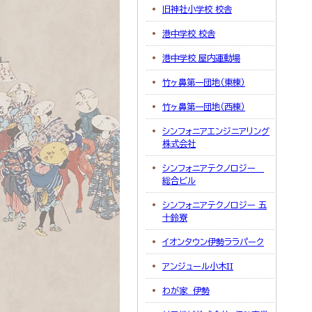
旧神社小学校 校舎
港中学校 校舎
港中学校 屋内運動場
竹ヶ鼻第一団地（東棟）
竹ヶ鼻第一団地（西棟）
シンフォニアエンジニアリング
株式会社
シンフォニアテクノロジー
総合ビル
シンフォニアテクノロジー 五
十鈴寮
イオンタウン伊勢ララパーク
アンジュール小木II
わが家 伊勢