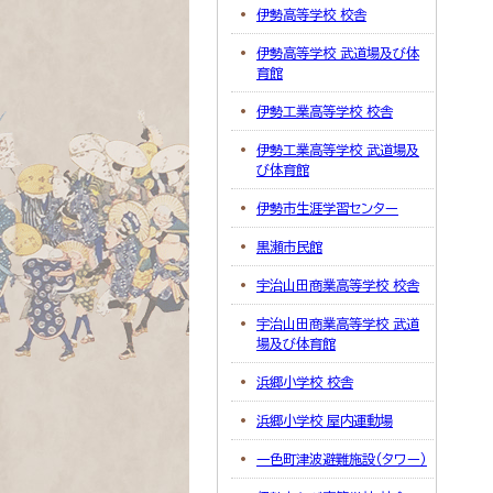
伊勢高等学校 校舎
伊勢高等学校 武道場及び体
育館
伊勢工業高等学校 校舎
伊勢工業高等学校 武道場及
び体育館
伊勢市生涯学習センター
黒瀬市民館
宇治山田商業高等学校 校舎
宇治山田商業高等学校 武道
場及び体育館
浜郷小学校 校舎
浜郷小学校 屋内運動場
一色町津波避難施設（タワー）