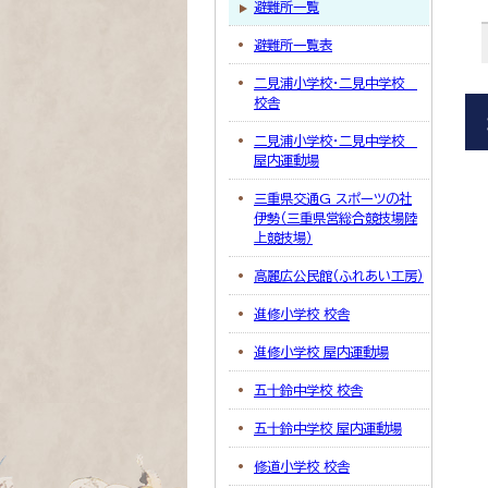
避難所一覧
避難所一覧表
二見浦小学校・二見中学校
校舎
二見浦小学校・二見中学校
屋内運動場
三重県交通G スポーツの社
伊勢（三重県営総合競技場陸
上競技場）
高麗広公民館（ふれあい工房）
進修小学校 校舎
進修小学校 屋内運動場
五十鈴中学校 校舎
五十鈴中学校 屋内運動場
修道小学校 校舎