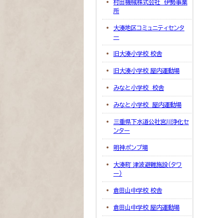
村田機械株式会社 伊勢事業
所
大湊地区コミュニティセンタ
ー
旧大湊小学校 校舎
旧大湊小学校 屋内運動場
みなと小学校 校舎
みなと小学校 屋内運動場
三重県下水道公社宮川浄化セ
ンター
明神ポンプ場
大湊町 津波避難施設（タワ
ー）
倉田山中学校 校舎
倉田山中学校 屋内運動場