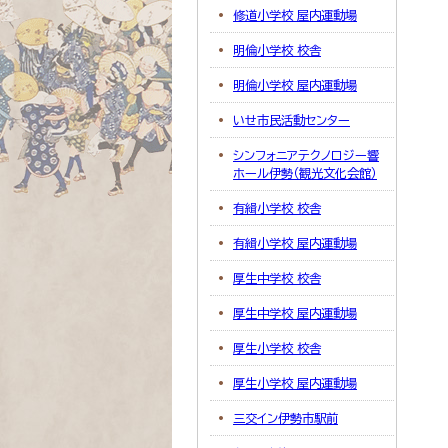
修道小学校 屋内運動場
明倫小学校 校舎
明倫小学校 屋内運動場
いせ市民活動センター
シンフォニアテクノロジー響
ホール伊勢（観光文化会館）
有緝小学校 校舎
有緝小学校 屋内運動場
厚生中学校 校舎
厚生中学校 屋内運動場
厚生小学校 校舎
厚生小学校 屋内運動場
三交イン伊勢市駅前