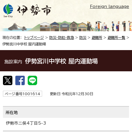
Foreign language
現在の位置：
トップページ
>
防災・防犯・救急
>
防災
>
避難所
>
避難所一覧
>
伊勢宮川中学校 屋内運動場
伊勢宮川中学校 屋内運動場
施設案内
ページ番号1001614
更新日 令和元年12月30日
所在地
伊勢市二俣4丁目5-3