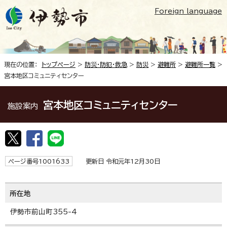
Foreign language
現在の位置：
トップページ
>
防災・防犯・救急
>
防災
>
避難所
>
避難所一覧
>
宮本地区コミュニティセンター
宮本地区コミュニティセンター
施設案内
ページ番号1001633
更新日 令和元年12月30日
所在地
伊勢市前山町355-4