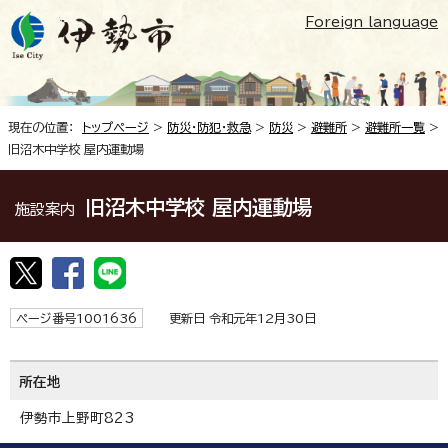
Foreign language
現在の位置：
トップページ
>
防災・防犯・救急
>
防災
>
避難所
>
避難所一覧
>
旧沼木中学校 屋内運動場
旧沼木中学校 屋内運動場
施設案内
ページ番号1001636
更新日 令和元年12月30日
所在地
伊勢市上野町823