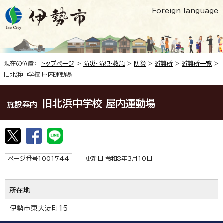
Foreign language
現在の位置：
トップページ
>
防災・防犯・救急
>
防災
>
避難所
>
避難所一覧
>
旧北浜中学校 屋内運動場
旧北浜中学校 屋内運動場
施設案内
ページ番号1001744
更新日 令和8年3月10日
所在地
伊勢市東大淀町15