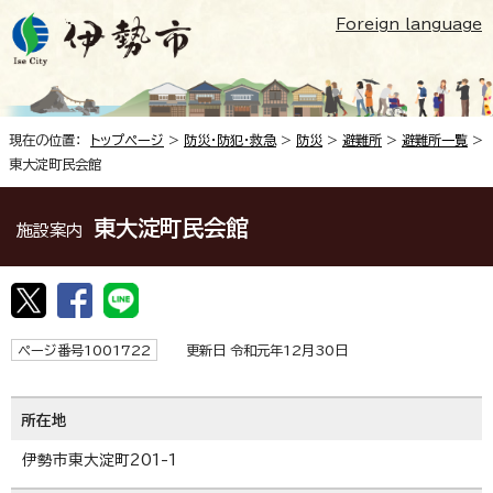
Foreign language
現在の位置：
トップページ
>
防災・防犯・救急
>
防災
>
避難所
>
避難所一覧
>
東大淀町民会館
東大淀町民会館
施設案内
ページ番号1001722
更新日 令和元年12月30日
所在地
伊勢市東大淀町201-1