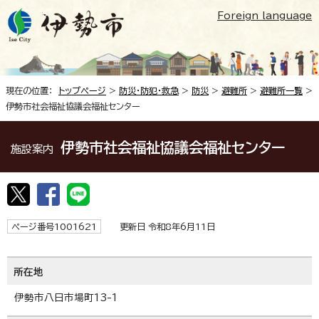
Foreign language
現在の位置：
トップページ
>
防災・防犯・救急
>
防災
>
避難所
>
避難所一覧
>
伊勢市社会福祉協議会福祉センター
伊勢市社会福祉協議会福祉センター
施設案内
ページ番号1001621
更新日 令和8年6月11日
所在地
伊勢市八日市場町13-1