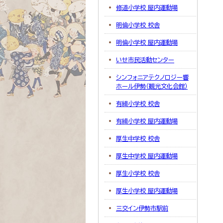
修道小学校 屋内運動場
明倫小学校 校舎
明倫小学校 屋内運動場
いせ市民活動センター
シンフォニアテクノロジー響
ホール伊勢（観光文化会館）
有緝小学校 校舎
有緝小学校 屋内運動場
厚生中学校 校舎
厚生中学校 屋内運動場
厚生小学校 校舎
厚生小学校 屋内運動場
三交イン伊勢市駅前