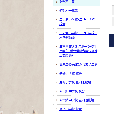
避難所一覧
避難所一覧表
二見浦小学校・二見中学校
校舎
二見浦小学校・二見中学校
屋内運動場
三重県交通G スポーツの社
伊勢（三重県営総合競技場陸
上競技場）
高麗広公民館（ふれあい工房）
進修小学校 校舎
進修小学校 屋内運動場
五十鈴中学校 校舎
五十鈴中学校 屋内運動場
修道小学校 校舎