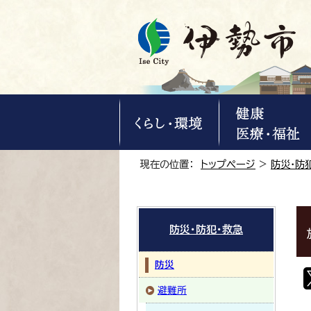
現在の位置：
トップページ
>
防災・防
防災・防犯・救急
防災
避難所