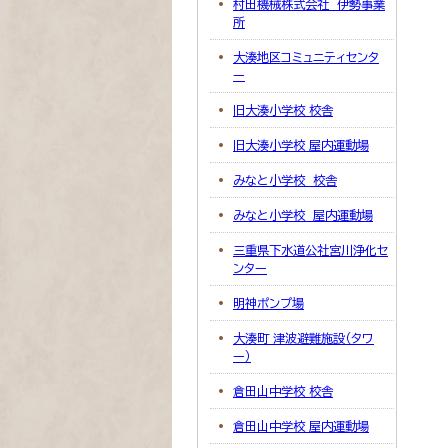
村田機械株式会社 伊勢事業
所
大湊地区コミュニティセンタ
ー
旧大湊小学校 校舎
旧大湊小学校 屋内運動場
みなと小学校 校舎
みなと小学校 屋内運動場
三重県下水道公社宮川浄化セ
ンター
明神ポンプ場
大湊町 津波避難施設（タワ
ー）
倉田山中学校 校舎
倉田山中学校 屋内運動場