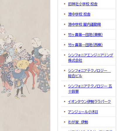
旧神社小学校 校舎
港中学校 校舎
港中学校 屋内運動場
竹ヶ鼻第一団地（東棟）
竹ヶ鼻第一団地（西棟）
シンフォニアエンジニアリング
株式会社
シンフォニアテクノロジー
総合ビル
シンフォニアテクノロジー 五
十鈴寮
イオンタウン伊勢ララパーク
アンジュール小木II
わが家 伊勢