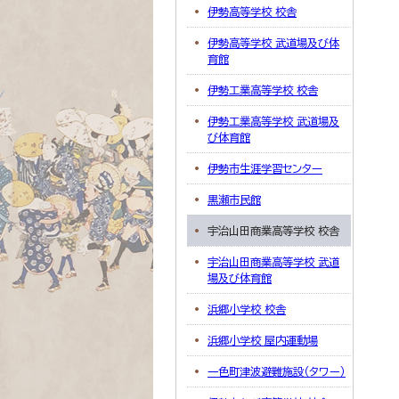
伊勢高等学校 校舎
伊勢高等学校 武道場及び体
育館
伊勢工業高等学校 校舎
伊勢工業高等学校 武道場及
び体育館
伊勢市生涯学習センター
黒瀬市民館
宇治山田商業高等学校 校舎
宇治山田商業高等学校 武道
場及び体育館
浜郷小学校 校舎
浜郷小学校 屋内運動場
一色町津波避難施設（タワー）