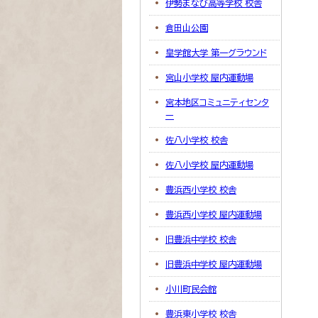
伊勢まなび高等学校 校舎
倉田山公園
皇学館大学 第一グラウンド
宮山小学校 屋内運動場
宮本地区コミュニティセンタ
ー
佐八小学校 校舎
佐八小学校 屋内運動場
豊浜西小学校 校舎
豊浜西小学校 屋内運動場
旧豊浜中学校 校舎
旧豊浜中学校 屋内運動場
小川町民会館
豊浜東小学校 校舎