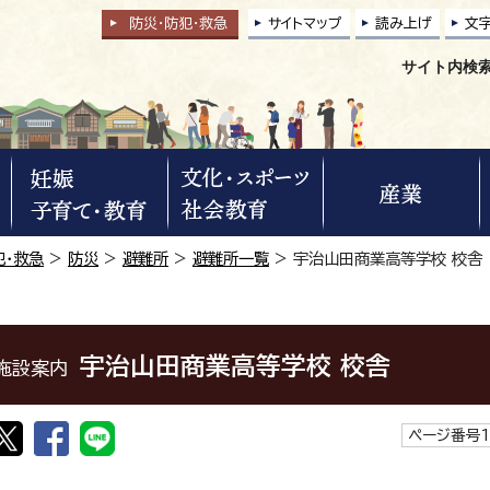
防災・防犯
・
救急
サイトマップ
読み上げ
文
サイト内検
犯・救急
>
防災
>
避難所
>
避難所一覧
> 宇治山田商業高等学校 校舎
宇治山田商業高等学校 校舎
施設案内
ページ番号1