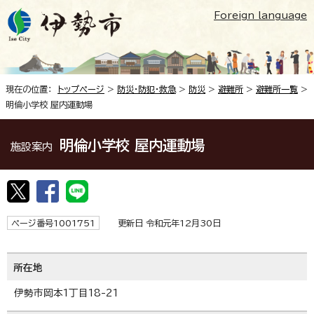
Foreign language
現在の位置：
トップページ
>
防災・防犯・救急
>
防災
>
避難所
>
避難所一覧
>
明倫小学校 屋内運動場
明倫小学校 屋内運動場
施設案内
ページ番号1001751
更新日 令和元年12月30日
所在地
伊勢市岡本1丁目18-21