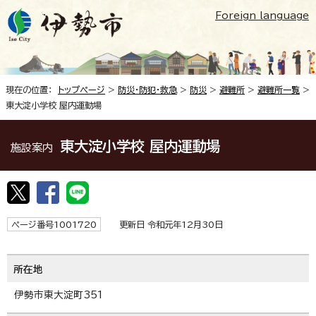
Foreign language
現在の位置：
トップページ
>
防災・防犯・救急
>
防災
>
避難所
>
避難所一覧
>
東大淀小学校 屋内運動場
東大淀小学校 屋内運動場
施設案内
ページ番号1001720
更新日 令和元年12月30日
所在地
伊勢市東大淀町351