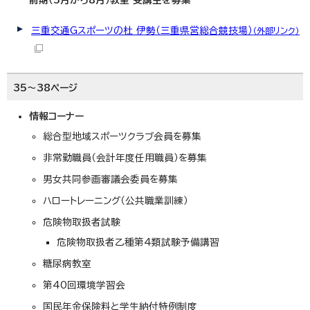
前期（5月から8月）教室 受講生を募集
三重交通Gスポーツの杜 伊勢（三重県営総合競技場）
（外部リンク）
35～38ページ
情報コーナー
総合型地域スポーツクラブ会員を募集
非常勤職員（会計年度任用職員）を募集
男女共同参画審議会委員を募集
ハロートレーニング（公共職業訓練）
危険物取扱者試験
危険物取扱者乙種第4類試験予備講習
糖尿病教室
第40回環境学習会
国民年金保険料と学生納付特例制度