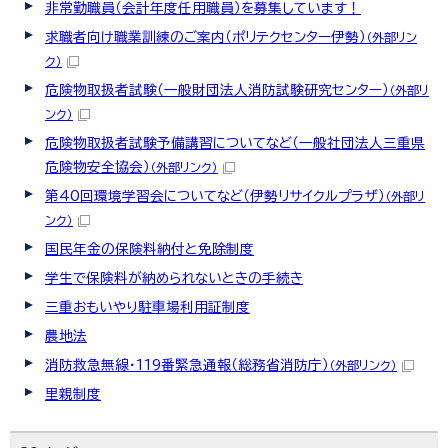
非常勤職員（会計年度任用職員）を募集しています！
求職者向け職業訓練のご案内（ポリテクセンター伊勢）
（外部リン
ク）
危険物取扱者試験（一般財団法人消防試験研究センター）
（外部リ
ンク）
危険物取扱者試験予備講習についてなど（一般社団法人三重県
危険物安全協会）
（外部リンク）
第40回環境学習会についてなど（伊勢リサイクルプラザ）
（外部リ
ンク）
国民年金の保険料納付と免除制度
学生で保険料が納められないときの手続き
三重おもいやり駐車場利用証制度
農地法
消防救急無線・119番緊急通報（総務省消防庁）
（外部リンク）
里親制度