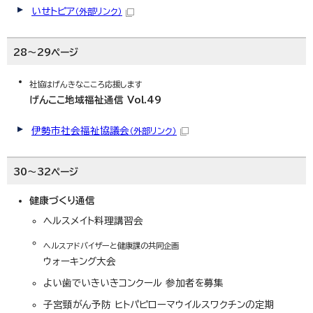
いせトピア
（外部リンク）
28～29ページ
社協はげんきなこころ応援します
げんここ地域福祉通信 Vol.49
伊勢市社会福祉協議会
（外部リンク）
30～32ページ
健康づくり通信
ヘルスメイト料理講習会
ヘルスアドバイザーと健康課の共同企画
ウォーキング大会
よい歯でいきいきコンクール 参加者を募集
子宮頸がん予防 ヒトパピローマウイルスワクチンの定期