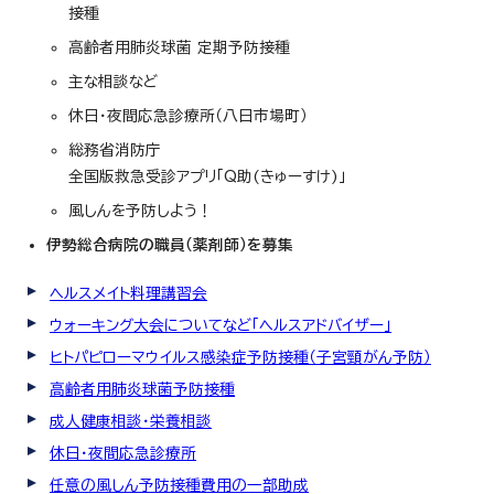
接種
高齢者用肺炎球菌 定期予防接種
主な相談など
休日・夜間応急診療所（八日市場町）
総務省消防庁
全国版救急受診アプリ「Q助(きゅーすけ)」
風しんを予防しよう！
伊勢総合病院の職員（薬剤師）を募集
ヘルスメイト料理講習会
ウォーキング大会についてなど「ヘルスアドバイザー」
ヒトパピローマウイルス感染症予防接種（子宮頸がん予防）
高齢者用肺炎球菌予防接種
成人健康相談・栄養相談
休日・夜間応急診療所
任意の風しん予防接種費用の一部助成