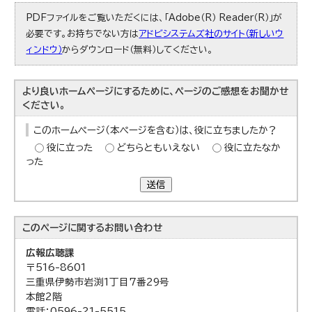
PDFファイルをご覧いただくには、「Adobe（R） Reader（R）」が
必要です。お持ちでない方は
アドビシステムズ社のサイト（新しいウ
ィンドウ）
からダウンロード（無料）してください。
より良いホームページにするために、ページのご感想をお聞かせ
ください。
このホームページ（本ページを含む）は、役に立ちましたか？
役に立った
どちらともいえない
役に立たなか
った
送信
このページに関する
お問い合わせ
広報広聴課
〒516-8601
三重県伊勢市岩渕1丁目7番29号
本館2階
電話：0596-21-5515