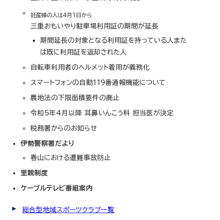
妊産婦の人は4月1日から
三重おもいやり駐車場利用証の期間が延長
期間延長の対象となる利用証を持っている人また
は既に利用証を返却された人
自転車利用者のヘルメット着用が義務化
スマートフォンの自動119番通報機能について
農地法の下限面積要件の廃止
令和5年4月以降 耳鼻いんこう科 担当医が決定
税務署からのお知らせ
伊勢警察署だより
春山における遭難事故防止
里親制度
ケーブルテレビ番組案内
総合型地域スポーツクラブ一覧