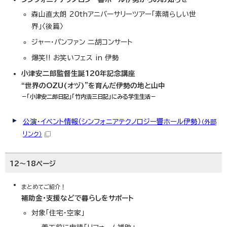
森山直太朗 20thアニバーサリーツアー「素晴らしい世
界」〈後篇〉
ジャー・パンファン 二胡コンサート
爆笑!! お笑いフェス in 伊勢
小津安二郎監督生誕120年記念講座
“世界のOZU(オヅ)”を育んだ伊勢の地と山中
－「小津安二郎日記」「竹内浩三日記」にみる学生生活－
公演・イベント情報（シンフォニアテクノロジー響ホール伊勢）
（外部
リンク）
12～18ページ
まとめてご紹介！
補助金・支援などで暮らしをサポート
対象「住宅・空家」