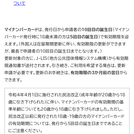
ついて
マイナンバーカード
は、発行日から申請者の
10回目の誕生日
（マイナン
バーカード発行時に18歳未満の方は
5回目の誕生日
）で有効期限を迎
えます。（外国人は在留期間更新に伴い、有効期限の更新ができます
が、最長で申請者の10回目の誕生日までとなります。）
更新対象の方に、J-LIS（地方公共団体情報システム機構）から有効期
限通知書が送付されます。引き続き、ご利用を希望する場合は、更新
申請が必要です。更新のお手続きは、
有効期限の3か月前の翌日
から
できます。
令和4年4月1日に施行された民法改正（成年年齢が20歳から18
歳に引き下げられた）に伴い、マイナンバーカードの有効期間の基
準年齢についても20歳から18歳に引き下げられました。ただし、
民法改正以前に発行された18歳・19歳の方のマイナンバーカード
の有効期間については、発行から5回目の誕生日までであること
にご注意ください。