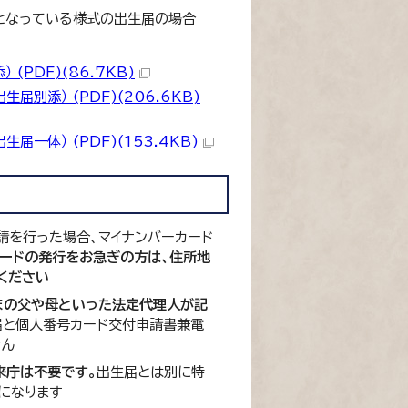
となっている様式の出生届の場合
PDF)(86.7KB)
別添） (PDF)(206.6KB)
一体） (PDF)(153.4KB)
請を行った場合、マイナンバーカード
カードの発行をお急ぎの方は、住所地
ください
まの父や母といった法定代理人が記
届と個人番号カード交付申請書兼電
せん
来庁は不要です。
出生届とは別に特
になります