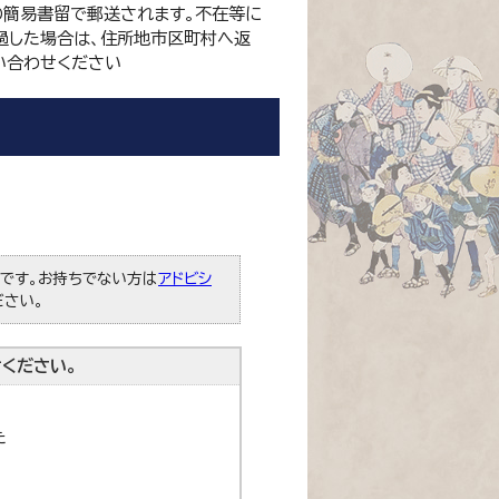
の簡易書留で郵送されます。不在等に
過した場合は、住所地市区町村へ返
い合わせください
必要です。お持ちでない方は
アドビシ
ださい。
ください。
た