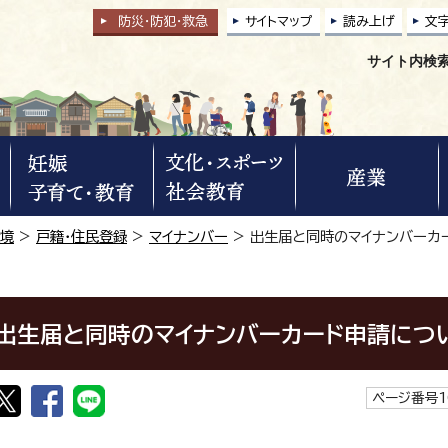
防災・防犯
・
救急
サイトマップ
読み上げ
文
サイト内検
環境
>
戸籍・住民登録
>
マイナンバー
> 出生届と同時のマイナンバーカ
出生届と同時のマイナンバーカード申請につ
ページ番号1