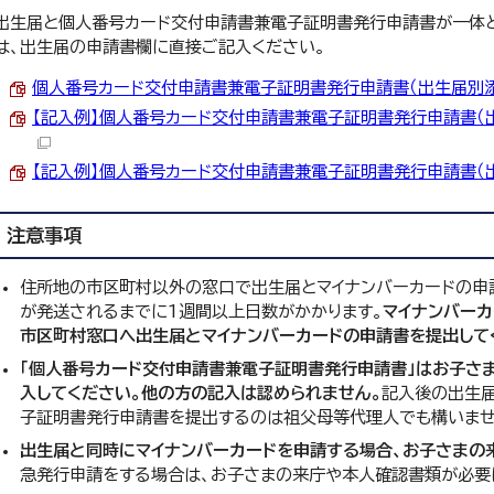
出生届と個人番号カード交付申請書兼電子証明書発行申請書が一体
は、出生届の申請書欄に直接ご記入ください。
個人番号カード交付申請書兼電子証明書発行申請書（出生届別添） (
【記入例】個人番号カード交付申請書兼電子証明書発行申請書（出生届
【記入例】個人番号カード交付申請書兼電子証明書発行申請書（出生届
注意事項
住所地の市区町村以外の窓口で出生届とマイナンバーカードの申
が発送されるまでに1週間以上日数がかかります。
マイナンバー
市区町村窓口へ出生届とマイナンバーカードの申請書を提出して
「個人番号カード交付申請書兼電子証明書発行申請書」はお子さ
入してください。他の方の記入は認められません。
記入後の出生
子証明書発行申請書を提出するのは祖父母等代理人でも構いま
出生届と同時にマイナンバーカードを申請する場合、お子さまの
急発行申請をする場合は、お子さまの来庁や本人確認書類が必要