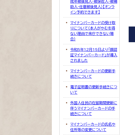
成年被後見人・被保佐人・被補
助人・任意被後見人）【オンラ
イン予約できます】
マイナンバーカードの受け取
りについて（本人がやむを得
ない理由で来庁できない場
合）
令和5年12月15日より「顔認
証マイナンバーカード」が導入
されました
マイナンバーカードの更新手
続きについて
電子証明書の更新手続きにつ
いて
外国人住民の在留期間更新に
伴うマイナンバーカードの手
続きについて
マイナンバーカードの氏名や
住所等の変更について