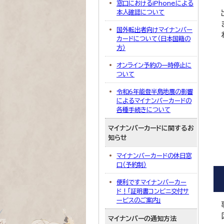
窓口におけるiPhoneによる
本人確認について
国外転出者向けマイナンバー
カードについて（日本国籍の
方）
オンライン予約の一時停止に
ついて
令和6年能登半島地震の影響
によるマイナンバーカードの
各種手続きについて
マイナンバーカードに関するお
知らせ
マイナンバーカードの休日窓
口（予約制）
便利ですマイナンバーカー
ド！「証明書コンビニ交付サ
ービスのご案内」
マイナンバーの通知方法