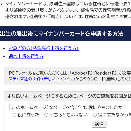
マイナンバーカードは、原則住民登録している住所地に転送不要
より郵便物の受け取りがされないまま、郵便局での保管期間が経
送されます。返送後の手続きについては、住所地市区町村へお問
出生の届出後にマイナンバーカードを申請する方法
お急ぎの方（特急発行申請を行う方）
通常申請を行う方
PDFファイルをご覧いただくには、「Adobe（R） Reader（R）」が
ステムズ社のサイト（新しいウィンドウ）
からダウンロード（無料）してく
より良いホームページにするために、ページのご感想をお聞かせ
このホームページ（本ページを含む）は、役に立ちましたか？
役に立った
どちらともいえない
役に立たなかっ
送信