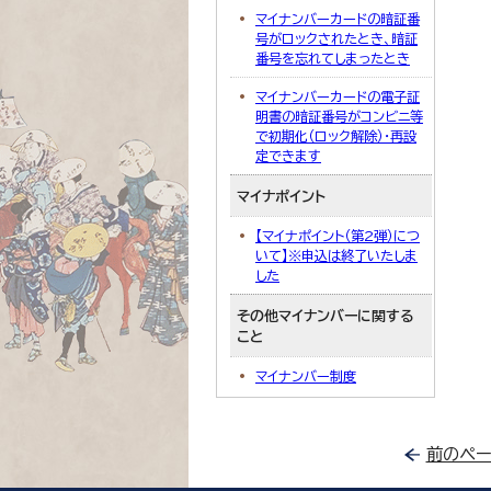
マイナンバーカードの暗証番
号がロックされたとき、暗証
番号を忘れてしまったとき
マイナンバーカードの電子証
明書の暗証番号がコンビニ等
で初期化（ロック解除）・再設
定できます
マイナポイント
【マイナポイント（第2弾）につ
いて】※申込は終了いたしま
した
その他マイナンバーに関する
こと
マイナンバー制度
前のペー