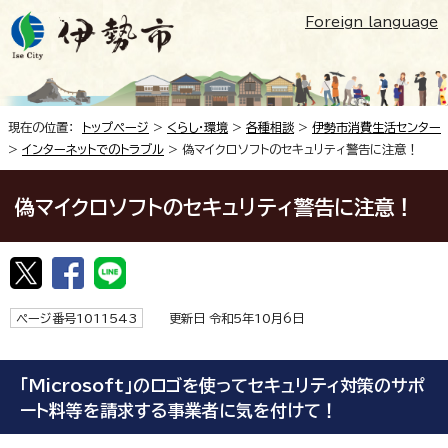
Foreign language
現在の位置：
トップページ
>
くらし・環境
>
各種相談
>
伊勢市消費生活センター
>
インターネットでのトラブル
> 偽マイクロソフトのセキュリティ警告に注意！
偽マイクロソフトのセキュリティ警告に注意！
ページ番号1011543
更新日 令和5年10月6日
「Microsoft」のロゴを使ってセキュリティ対策のサポ
ート料等を請求する事業者に気を付けて！