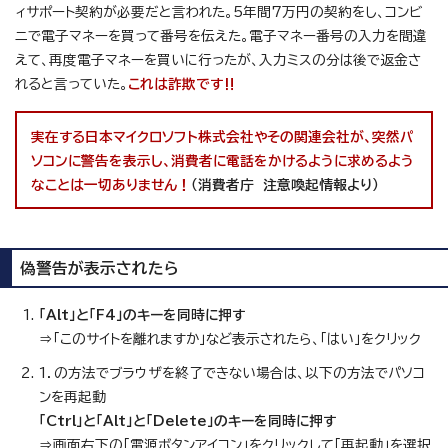
ィサポート契約が必要だと言われた。5年間7万円の契約をし、コンビ
ニで電子マネーを買って番号を伝えた。電子マネー番号の入力を間違
えて、再度電子マネーを買いに行ったが、入力ミスの分は後で返金さ
れると言っていた。
これは詐欺です‼
実在する日本マイクロソフト株式会社やその関連会社が、突然パ
ソコンに警告を表示し、消費者に電話をかけるように求めるよう
なことは一切ありません！
（消費者庁 注意喚起情報より）
偽警告が表示されたら
「Alt」と「F4」のキーを同時に押す
⇒「このサイトを離れますか」など表示されたら、「はい」をクリック
1．の方法でブラウザを終了できない場合は、以下の方法でパソコ
ンを再起動
「Ctrl」と「Alt」と「Delete」のキーを同時に押す
⇒画面右下の「電源ボタンアイコン」をクリックして「再起動」を選択