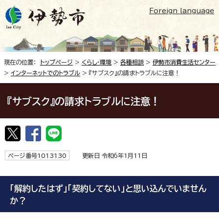
Foreign language
現在の位置：
トップページ
>
くらし・環境
>
各種相談
>
伊勢市消費生活センター
>
インターネットでのトラブル
> 『サブスク』の請求トラブルに注意！
『サブスク』の請求トラブルに注意！
ページ番号1013130
更新日 令和6年1月11日
「解約したはず」「契約してない」と思い込んでいません
か？