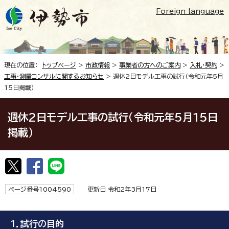
Foreign language
現在の位置：
トップページ
>
市政情報
>
事業者の方へのご案内
>
入札・契約
>
工事・測量コンサルに関するお知らせ
> 週休2日モデル工事の試行（令和元年5月
15日掲載）
週休2日モデル工事の試行（令和元年5月15日
掲載）
ページ番号1004590
更新日 令和2年3月17日
1．試行の目的