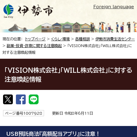
Foreign language
現在の位置：
トップページ
>
くらし・環境
>
各種相談
>
伊勢市消費生活センター
>
副業・投資・詐欺に関する注意喚起
> 「VISION株式会社」「WILL株式会社」に
対する注意喚起情報
「VISION株式会社」「WILL株式会社」に対する
注意喚起情報
ページ番号1007928
更新日 令和8年6月11日
USB預託商法『高額配当アプリ』に注意！