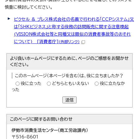
慎重に検討してください。
ピクセル & プレス株式会社の名義で行われる「CCPシステム」又
は「SHKビジネス」と称する役務の訪問販売に関する注意喚起
(VISION株式会社等と同種又は類似の消費者事故等のおそれ
について) [消費者庁]
（外部リンク）
より良いホームページにするために、ページのご感想をお聞かせ
ください。
このホームページ（本ページを含む）は、役に立ちましたか？
役に立った
どちらともいえない
役に立たなか
った
送信
このページに関する
お問い合わせ
伊勢市消費生活センター（商工労政課内）
〒516-8601