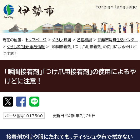
Foreign language
現在の位置：
トップページ
>
くらし・環境
>
各種相談
>
伊勢市消費生活センター
>
くらしの危険・事故情報
> 「瞬間接着剤」「つけ爪用接着剤」の使用によるやけど
に注意！
「瞬間接着剤」「つけ爪用接着剤」の使用によるや
けどに注意！
ページ番号1017560
更新日 令和6年7月26日
接着剤が指や服にたれても、ティッシュや布で拭かない