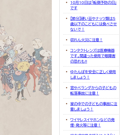
10月10日は「転倒予防の日」
です
【節分】硬い豆やナッツ類は5
歳以下のこどもには食べさせ
ないで！
収れん火災に注意！
コンタクトレンズは医療機器
です。間違った使用で眼障害
の恐れも!!
ゆたんぽを安全に正しく使用
しましょう！
窓やベランダからの子どもの
転落事故に注意！
家の中での子どもの事故に注
意しましょう！
ワイヤレスイヤホンなどの発
煙・発火等に注意！