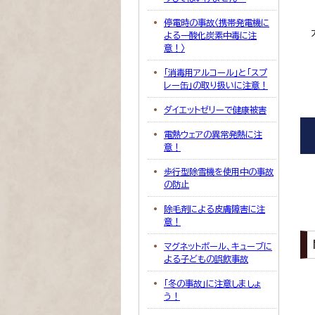
停電時の事故〈携帯発電機に
よる一酸化炭素中毒に注
意！〉
「消毒用アルコール」と「スプ
レー缶」の取り扱いに注意！
ダイエットゼリーで健康被害
電熱ウェアの異常発熱に注
意！
歩行型除雪機を使用中の事故
の防止
除毛剤による皮膚障害に注
意！
マグネットボール、キューブに
よる子どもの誤飲事故
「冬の事故」に注意しましょ
う！