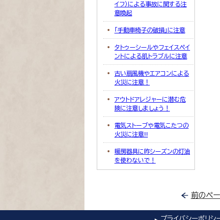
イフ）による事故に関する注
意喚起
「手動車椅子の破損」に注意
タトゥーシールやフェイスペイ
ントによる肌トラブルに注意
古い扇風機やエアコンによる
火災に注意！
アウトドアレジャーに潜む危
険に注意しましょう！
電気ストーブや電気こたつの
火災に注意!!
暖房器具に昨シーズンの灯油
を使わないで！
前のペー
プライバシーポリシ