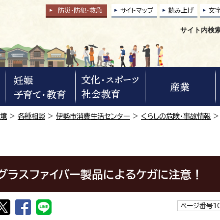
防災・防犯
・
救急
サイトマップ
読み上げ
文
サイト内検
環境
>
各種相談
>
伊勢市消費生活センター
>
くらしの危険・事故情報
>
グラスファイバー製品によるケガに注意！
ページ番号10