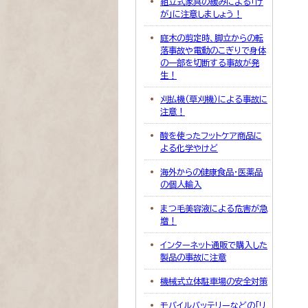
組立式家具の緩みによる「け
が」に注意しましょう！
庭木の剪定時、脚立からの転
落事故や電動のこぎりで身体
の一部を切断する事故が発
生！
刈払機（草刈機）による事故に
注意！
酸を使ったフットケア商品に
よる化学やけど
海外からの健康食品・医薬品
の個人輸入
まつ毛美容液による危害が急
増！
インターネット通販で購入した
製品の事故に注意
機械式立体駐車場の安全対策
モバイルバッテリーなどの「リ