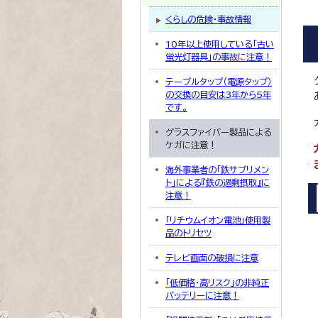
くらしの危険・事故情報
10年以上使用している「古い
蛍光灯器具」の事故に注意！
テーブルタップ（電源タップ）
の交換の目安は3年から5年
です。
グラスファイバー製品による
ケガに注意！
海外事業者の「鉄サプリメン
ト」による『鉄の過剰摂取』に
注意！
「リチウムイオン電池」使用製
品のトリセツ
テレビ画面の破損に注意
「低価格・高リスク」の非純正
バッテリーに注意！