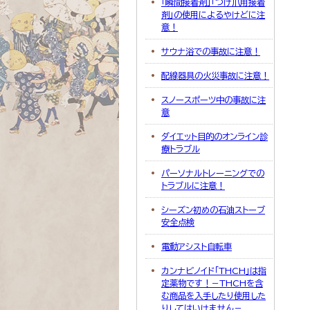
「瞬間接着剤」「つけ爪用接着
剤」の使用によるやけどに注
意！
サウナ浴での事故に注意！
配線器具の火災事故に注意！
スノースポーツ中の事故に注
意
ダイエット目的のオンライン診
療トラブル
パーソナルトレーニングでの
トラブルに注意！
シーズン初めの石油ストーブ
安全点検
電動アシスト自転車
カンナビノイド「THCH」は指
定薬物です！－THCHを含
む商品を入手したり使用した
りしてはいけません－