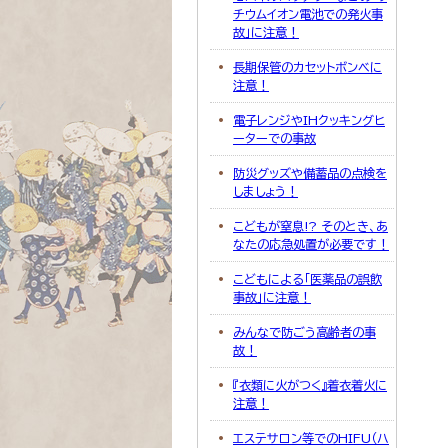
チウムイオン電池での発火事
故」に注意！
長期保管のカセットボンベに
注意！
電子レンジやIHクッキングヒ
ーターでの事故
防災グッズや備蓄品の点検を
しましょう！
こどもが窒息!? そのとき、あ
なたの応急処置が必要です！
こどもによる「医薬品の誤飲
事故」に注意！
みんなで防ごう高齢者の事
故！
『衣類に火がつく』着衣着火に
注意！
エステサロン等でのHIFU（ハ