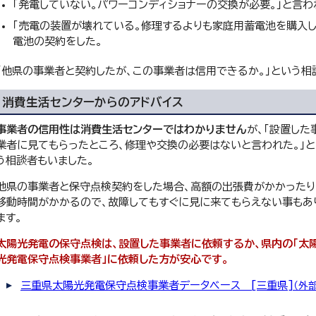
「発電していない。パワーコンディショナーの交換が必要。」と言わ
「売電の装置が壊れている。修理するよりも家庭用蓄電池を購入し
電池の契約をした。
「他県の事業者と契約したが、この事業者は信用できるか。」という相
消費生活センターからのアドバイス
事業者の信用性は消費生活センターではわかりません
が、「設置した
業者に見てもらったところ、修理や交換の必要はないと言われた。」と
う相談者もいました。
他県の事業者と保守点検契約をした場合、高額の出張費がかかったり
移動時間がかかるので、故障してもすぐに見に来てもらえない事もあ
ます。
太陽光発電の保守点検は、設置した事業者に依頼するか、県内の「太
光発電保守点検事業者」に依頼した方が安心です。
三重県太陽光発電保守点検事業者データベース [三重県]
（外