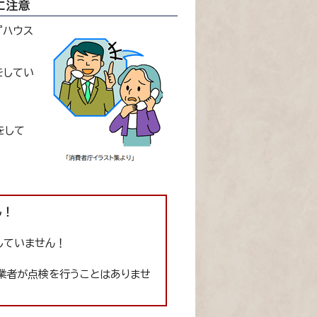
に注意
『ハウス
をしてい
をして
ん！
していません！
業者が点検を行うことはありませ