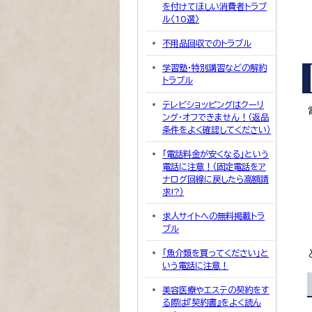
を付けてほしい消費者トラブ
ル〈10選〉
不用品回収でのトラブル
学習塾・特別講習などの解約
トラブル
テレビショッピングはクーリ
ング・オフできません！（返品
条件をよく確認してください）
「電話料金が安くなる」という
電話に注意！（固定電話をア
ナログ回線に戻したら高額請
求!?）
求人サイトへの無料掲載トラ
ブル
「魚介類を買ってください」と
いう電話に注意！
美容医療やエステの契約をす
る際は『契約書』をよく読ん