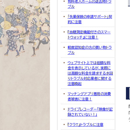
有料老人ホームの退去時トラ
ブル
「失業保険の申請サポート」契
約に注意
『血糖測定機能付きのスマー
トウォッチ』に注意！
軽度認知症の方の買い物トラ
ブル
ウェブサイト上では低額な料
金を表示しているが、実際に
は高額な料金を請求する水回
りトラブル対応業者に関する
注意喚起
マッチングアプリ悪用の消費
者被害に注意！
ドライブレコーダー「映像が記
録されていない！」
『クラT』トラブルに注意