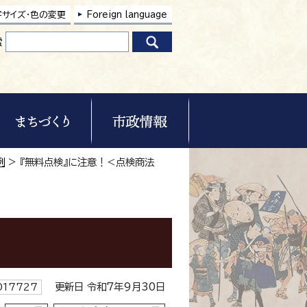
字サイズ・色の変更
Foreign language
索
例
> 『無料点検』に注意！＜点検商法
更新日 令和7年9月30日
17727