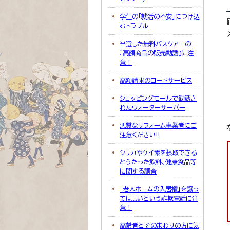
学生の「就活の不安」につけ込
むトラブル
当選した無料バスツアーの
『高額商品の販売勧誘』に注
意！
高額請求のロードサービス
ショッピングモールで勧誘さ
れたウォーターサーバー
悪質なリフォーム事業者にご
注意ください!!
シリカやケイ素を摂取できる
とうたった飲料、健康食品等
に関する調査
「老人ホームの入居権」を譲っ
てほしいという詐欺電話に注
意！
高齢者とそのまわりの方に気