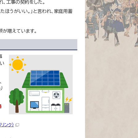
れ、工事の契約をした。
たほうがいい。」と言われ、家庭用蓄
談が増えています。
事
い
、
り
陽
部リンク）