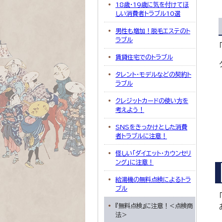
18歳・19歳に気を付けてほ
しい消費者トラブル10選
男性も増加！脱毛エステのト
ラブル
賃貸住宅でのトラブル
タレント・モデルなどの契約ト
ラブル
クレジットカードの使い方を
考えよう！
SNSをきっかけとした消費
者トラブルに注意！
怪しい「ダイエット・カウンセリ
ング」に注意！
給湯機の無料点検によるトラ
ブル
『無料点検』に注意！＜点検商
法＞