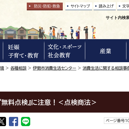
防災・防犯
・
救急
サイトマップ
読み上げ
文
サイト内検
環境
>
各種相談
>
伊勢市消費生活センター
>
消費生活に関する相談事
『無料点検』に注意！＜点検商法＞
ページ番号10