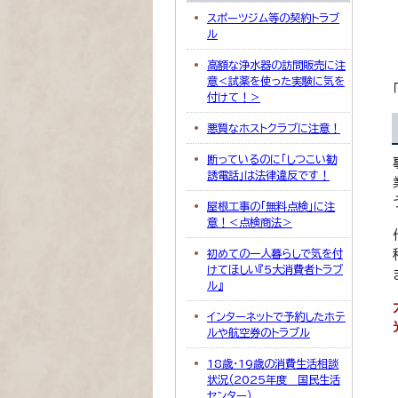
スポーツジム等の契約トラブ
ル
高額な浄水器の訪問販売に注
意＜試薬を使った実験に気を
付けて！＞
悪質なホストクラブに注意！
断っているのに「しつこい勧
誘電話」は法律違反です！
屋根工事の「無料点検」に注
意！＜点検商法＞
初めての一人暮らしで気を付
けてほしい『5大消費者トラブ
ル』
インターネットで予約したホテ
ルや航空券のトラブル
18歳・19歳の消費生活相談
状況（2025年度 国民生活
センター）