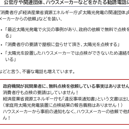
公官庁や関連団体、ハウスメーカーなどをかたる勧誘電話
『消費者庁』『経済産業省資源エネルギー庁』『太陽光発電の関連団体』
メーカーからの依頼』などを装い、
「最近太陽光発電で火災の事例があり、政府の依頼で無料で点検
る」
「消費者庁の要請で屋根に登らせて頂き、太陽光を点検する」
「太陽光を設置したハウスメーカーでは点検ができないため連絡
いる」
などと言う、不審な電話も増えています。
政府機関が民間業者に、無料点検を依頼している事実はありませ
消費者庁も点検の要請はしていません！
経済産業省資源エネルギー庁も「違反事項通知書」という文書は出
（家庭用太陽光発電装置に点検結果の報告義務はありません！）
ハウスメーカーから事前の通知もなく、ハウスメーカーの依頼で他
ん！