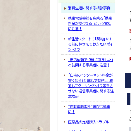
消費生活に関する相談事例
携帯電話会社を名乗る「携帯
料金が安くなる」という電話
に注意！
新生活スタート！「契約」をす
る前に押さえておきたいポイ
ント3つ
「市の依頼で点検に来ました」
と訪問する事業者に注意！
「自宅のインターネット料金が
安くなる」と電話で勧誘し、威
迫してクーリング・オフ等をさ
せない通信事業者に関する注
意喚起
”自動車教習所”選びは慎重
に！
医薬品の定期購入トラブル