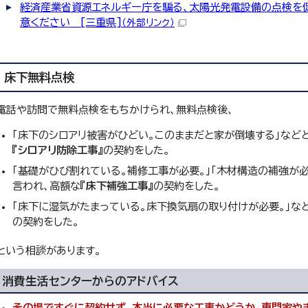
経済産業省資源エネルギー庁を騙る、太陽光発電設備の点検を
意ください [三重県]
（外部リンク）
床下無料点検
電話や訪問で無料点検をもちかけられ、無料点検後、
「床下のシロアリ被害がひどい。このままだと家が倒壊する」など
『シロアリ防除工事』
の契約をした。
「基礎がひび割れている。補修工事が必要。」「木材構造の補強が必
言われ、高額な
『床下補強工事』
の契約をした。
「床下に湿気がたまっている。床下換気扇の取り付けが必要。」な
の契約をした。
という相談があります。
消費生活センターからのアドバイス
その場ですぐに契約せず、本当に必要な工事かどうか、専門家や