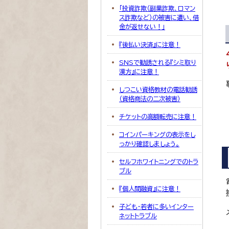
「投資詐欺（副業詐欺、ロマン
ス詐欺など）の被害に遭い、借
金が返せない！」
『後払い決済』に注意！
SNSで勧誘される『シミ取り
漢方』に注意！
しつこい資格教材の電話勧誘
（資格商法の二次被害）
チケットの高額転売に注意！
コインパーキングの表示をし
っかり確認しましょう。
セルフホワイトニングでのトラ
ブル
『個人間融資』に注意！
子ども・若者に多いインター
ネットトラブル