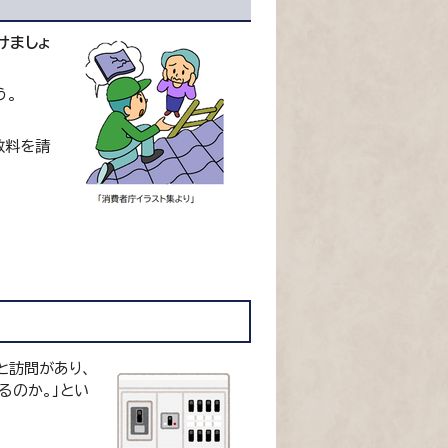
けましょ
う。
数料を請
と訪問があり、
るのか。」とい