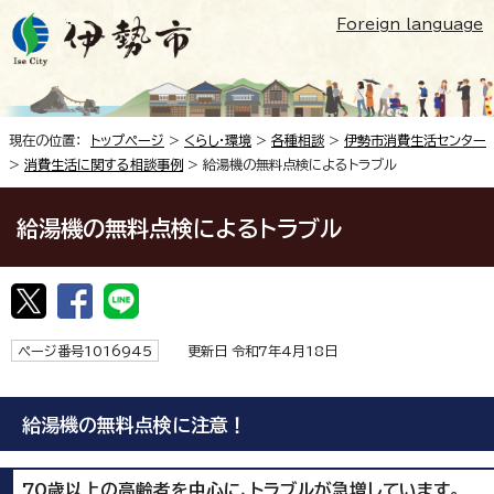
Foreign language
現在の位置：
トップページ
>
くらし・環境
>
各種相談
>
伊勢市消費生活センター
>
消費生活に関する相談事例
> 給湯機の無料点検によるトラブル
給湯機の無料点検によるトラブル
ページ番号1016945
更新日 令和7年4月18日
給湯機の無料点検に注意！
70歳以上の高齢者を中心に、トラブルが急増しています。