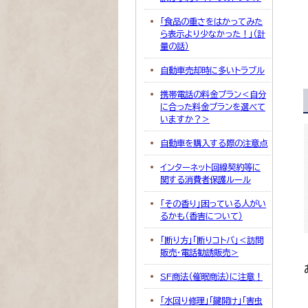
「食品の重さをはかってみた
ら表示より少なかった！」（計
量の話）
自動車売却時に多いトラブル
携帯電話の料金プラン＜自分
に合った料金プランを選べて
いますか？＞
自動車を購入する際の注意点
インターネット回線契約等に
関する消費者保護ルール
「その香り」困っている人がい
るかも（香害について）
「断り方」「断りコトバ」＜訪問
販売・電話勧誘販売＞
SF商法（催眠商法）に注意！
「水回り修理」「鍵開け」「害虫