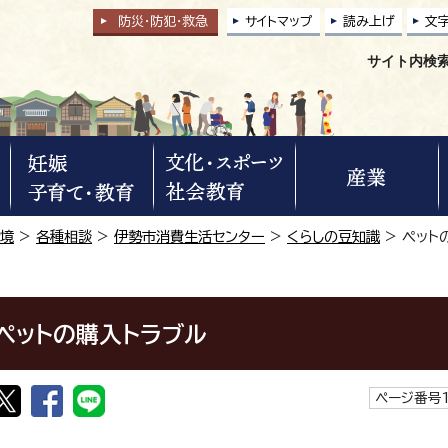
防災・防犯
・
救急
サイトマップ
読み上げ
文
サイト内検
環境
>
各種相談
>
伊勢市消費生活センター
>
くらしの豆知識
> ペット
ペットの購入トラブル
ページ番号1