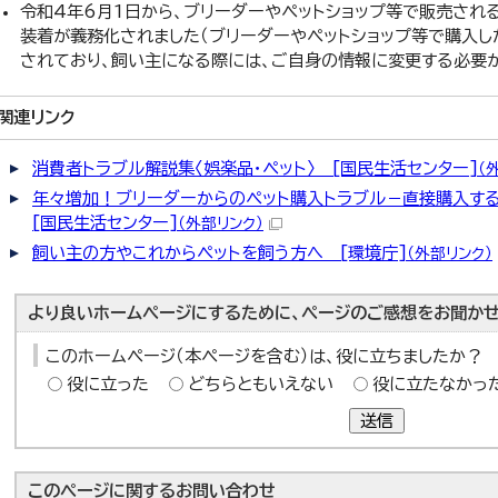
令和4年6月1日から、ブリーダーやペットショップ等で販売され
装着が義務化されました（ブリーダーやペットショップ等で購入し
されており、飼い主になる際には、ご自身の情報に変更する必要が
関連リンク
消費者トラブル解説集〈娯楽品・ペット〉 [国民生活センター]
（
年々増加！ブリーダーからのペット購入トラブル－直接購入す
[国民生活センター]
（外部リンク）
飼い主の方やこれからペットを飼う方へ [環境庁]
（外部リンク）
より良いホームページにするために、ページのご感想をお聞かせ
このホームページ（本ページを含む）は、役に立ちましたか？
役に立った
どちらともいえない
役に立たなかっ
送信
このページに関する
お問い合わせ