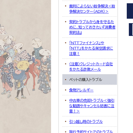
裁判によらない紛争解決＜紛
争解決センター（ADR）＞
契約トラブルから身を守るた
めに、知っておきたい『消費者
契約法』
「NTTファイナンス」や
「NTT」をかたる架空請求に
注意！
〈注意〉クレジットカード会社
をかたる詐欺メール
ペットの購入トラブル
食物アレルギー
中古車の売却トラブル＜強引
な勧誘やキャンセル妨害に注
意！＞
引っ越し時のトラブル
旅行予約サイトでのトラブル