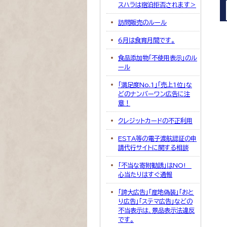
スハラは宿泊拒否されます＞
訪問販売のルール
6月は食育月間です。
食品添加物「不使用表示」のル
ール
「満足度No.1」「売上1位」な
どのナンバーワン広告に注
意！
クレジットカードの不正利用
ESTA等の電子渡航認証の申
請代行サイトに関する相談
「不当な寄附勧誘」はNO!
心当たりはすぐ通報
「誇大広告」「産地偽装」「おと
り広告」「ステマ広告」などの
不当表示は、景品表示法違反
です。