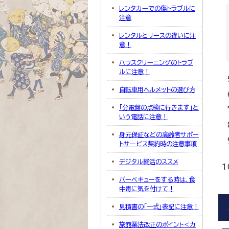
レンタカーでの傷トラブルに
注意
レンタルとリースの違いに注
意！
ハウスクリーニングのトラブ
ルに注意！
自転車用ヘルメットの選び方
「分電盤の点検に行きます」と
いう電話に注意！
身元保証などの高齢者サポー
トサービス契約時の注意事項
デジタル終活のススメ
バーベキューをする時は、食
中毒に気を付けて！
見積書の「一式」表記に注意！
旅館業法改正のポイント＜カ