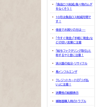
「食品ロス削減」食べ物のムダ
をなくそう！
10月は食品ロス削減月間で
す！
借金でお困りの方は・・・
「今すぐ現金」「手軽に現金」な
どの甘い言葉に注意
「給与ファクタリング取引」と
称するヤミ金に注意！
消火器の処分・リサイクル
鳥インフルエンザ
クレジットカードの「リボ払
い」に注意！
消費税の総額表示
補聴器購入時のトラブル