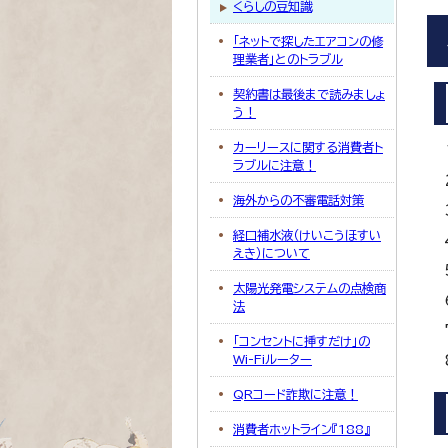
くらしの豆知識
「ネットで探したエアコンの修
理業者」とのトラブル
契約書は最後まで読みましょ
う！
カーリースに関する消費者ト
ラブルに注意！
海外からの不審電話対策
経口補水液（けいこうほすい
えき）について
太陽光発電システムの点検商
法
「コンセントに挿すだけ」の
Wi-Fiルーター
QRコード詐欺に注意！
消費者ホットライン『188』