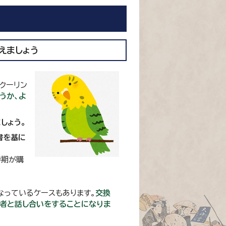
えましょう
クーリン
うか、よ
しょう。
書を基に
時期が購
なっているケースもあります。
交換
業者と話し合いをすることになりま