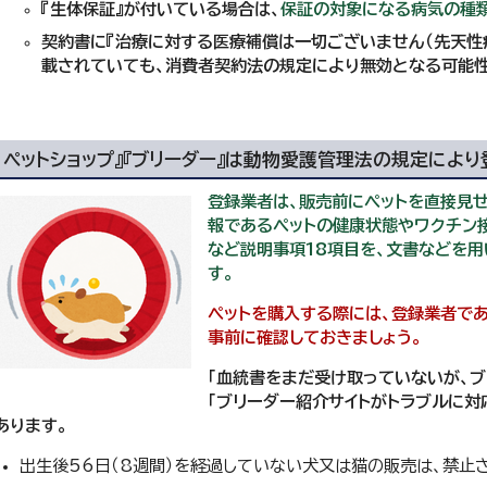
『生体保証』が付いている場合は、
保証の対象になる病気の種
契約書に『治療に対する医療補償は一切ございません（先天性
載されていても、消費者契約法の規定により無効となる可能性
ペットショップ』『ブリーダー』は動物愛護管理法の規定によ
登録業者は、販売前にペットを直接見
報であるペットの健康状態やワクチン接
など説明事項18項目を、文書などを
す。
ペットを購入する際には、登録業者で
事前に確認しておきましょう。
「血統書をまだ受け取っていないが、ブ
「ブリーダー紹介サイトがトラブルに対
あります。
出生後56日（8週間）を経過していない犬又は猫の販売は、禁止