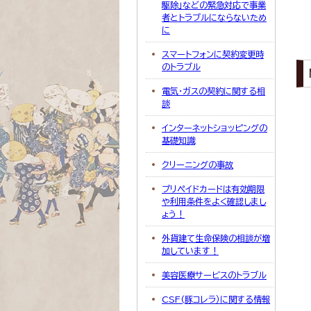
駆除」などの緊急対応で事業
者とトラブルにならないため
に
スマートフォンに契約変更時
のトラブル
電気・ガスの契約に関する相
談
インターネットショッピングの
基礎知識
クリーニングの事故
プリペイドカードは有効期限
や利用条件をよく確認しまし
ょう！
外貨建て生命保険の相談が増
加しています！
美容医療サービスのトラブル
CSF(豚コレラ）に関する情報