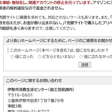
を凍結・無効化し、関連アカウントの停止を行っています。
アマゾンに
用者の規約違反なので返金されません。
売買サイトに補償を求めても、対応されないケースもあります。また、
号を伝えたが、お金が振り込まれない。」「売買サイトで購入したプリ
の相談も多くあります
ので、注意してください。
より良いホームページにするために、ページのご感想をお聞かせ
このホームページ（本ページを含む）は、役に立ちましたか？
役に立った
どちらともいえない
役に立たなかっ
送信
このページに関する
お問い合わせ
伊勢市消費生活センター（商工労政課内）
〒516-8601
三重県伊勢市岩渕1丁目7番29号
東館3階
電話：0596-21-5717