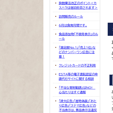
旅館業法改正のポイント＜カ
スハラは宿泊拒否されます＞
訪問販売のルール
6月は食育月間です。
食品添加物「不使用表示」のル
ール
「満足度No.1」「売上1位」な
どのナンバーワン広告に注
意！
クレジットカードの不正利用
ESTA等の電子渡航認証の申
請代行サイトに関する相談
「不当な寄附勧誘」はNO!
心当たりはすぐ通報
「誇大広告」「産地偽装」「おと
り広告」「ステマ広告」などの
不当表示は、景品表示法違反