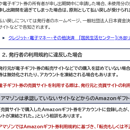
や電子ギフト券の所有者が申し出期間中に申請した場合、未使用分の
申し出期間を過ぎてしまった場合は、原則として払い戻しが受けられ
払い戻しについては発行者のホームページ、一般社団法人日本資金決
サイトなどで告知されます。
クレジット・電子マネー・その他決済 [国民生活センター]
（外部リ
2．発行者の利用規約に違反した場合
発行元が電子ギフト券の転売サイトなどでの購入を認めていない場合
券は無効化されたり、アカウントを凍結される場合もあります。
電子ギフト券の売買サイトを利用する際は、発行元と売買サイトの利
アマゾンは承認していないサイトなどからのAmazonギフ
「売買サイトで購入したAmazonギフト券をアカウントに登録したが
ントが凍結された。」という相談もあります。
アマゾンではAmazonギフト券利用規約に基づき、「転売もしくは不