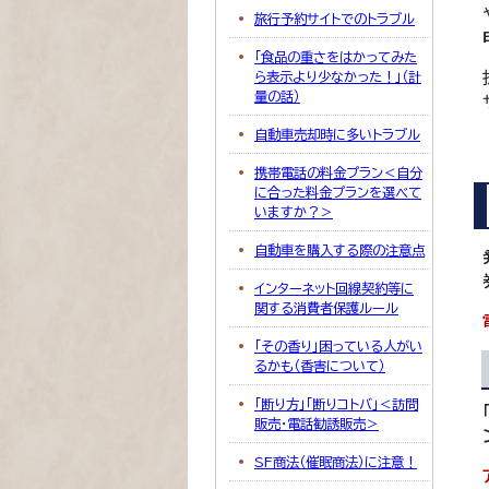
旅行予約サイトでのトラブル
「食品の重さをはかってみた
ら表示より少なかった！」（計
量の話）
自動車売却時に多いトラブル
携帯電話の料金プラン＜自分
に合った料金プランを選べて
いますか？＞
自動車を購入する際の注意点
インターネット回線契約等に
関する消費者保護ルール
「その香り」困っている人がい
るかも（香害について）
「断り方」「断りコトバ」＜訪問
販売・電話勧誘販売＞
SF商法（催眠商法）に注意！