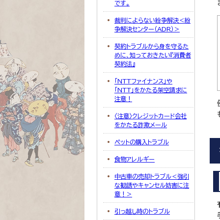
です。
裁判によらない紛争解決＜紛
争解決センター（ADR）＞
契約トラブルから身を守るた
めに、知っておきたい『消費者
契約法』
「NTTファイナンス」や
「NTT」をかたる架空請求に
注意！
〈注意〉クレジットカード会社
をかたる詐欺メール
ペットの購入トラブル
食物アレルギー
中古車の売却トラブル＜強引
な勧誘やキャンセル妨害に注
意！＞
引っ越し時のトラブル