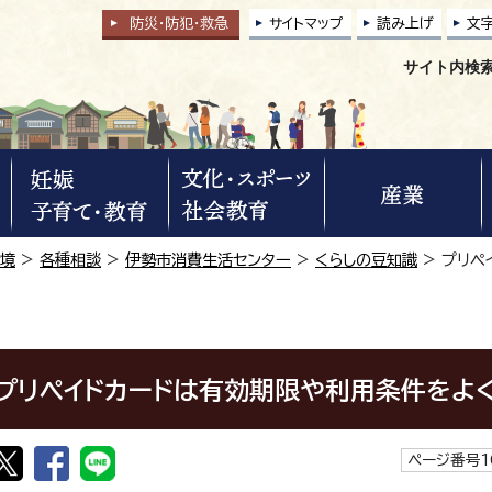
防災・防犯
・
救急
サイトマップ
読み上げ
文
サイト内検
環境
>
各種相談
>
伊勢市消費生活センター
>
くらしの豆知識
> プリペ
プリペイドカードは有効期限や利用条件をよ
ページ番号1