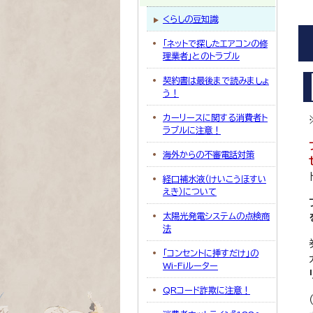
くらしの豆知識
「ネットで探したエアコンの修
理業者」とのトラブル
契約書は最後まで読みましょ
う！
カーリースに関する消費者ト
ラブルに注意！
海外からの不審電話対策
経口補水液（けいこうほすい
えき）について
太陽光発電システムの点検商
法
「コンセントに挿すだけ」の
Wi-Fiルーター
QRコード詐欺に注意！