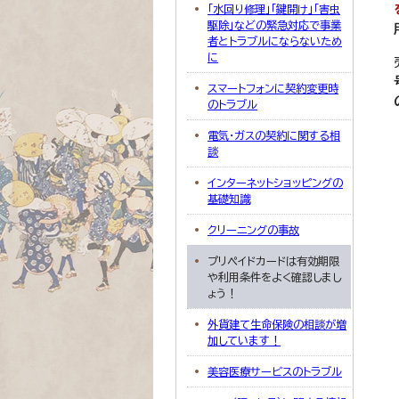
「水回り修理」「鍵開け」「害虫
駆除」などの緊急対応で事業
者とトラブルにならないため
に
スマートフォンに契約変更時
のトラブル
電気・ガスの契約に関する相
談
インターネットショッピングの
基礎知識
クリーニングの事故
プリペイドカードは有効期限
や利用条件をよく確認しまし
ょう！
外貨建て生命保険の相談が増
加しています！
美容医療サービスのトラブル