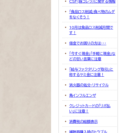
CSF(豚コレラ）に関する情報
「食品ロス削減」食べ物のムダ
をなくそう！
10月は食品ロス削減月間で
す！
借金でお困りの方は・・・
「今すぐ現金」「手軽に現金」な
どの甘い言葉に注意
「給与ファクタリング取引」と
称するヤミ金に注意！
消火器の処分・リサイクル
鳥インフルエンザ
クレジットカードの「リボ払
い」に注意！
消費税の総額表示
補聴器購入時のトラブル